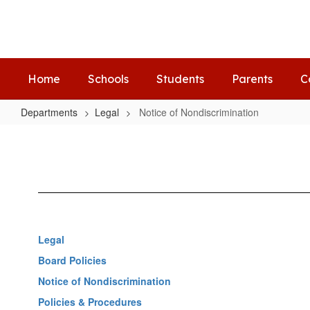
Skip
to
main
content
Home
Schools
Students
Parents
C
Departments
Legal
Notice of Nondiscrimination
Notice
of
Nondiscrimination
Legal
Board Policies
Notice of Nondiscrimination
Policies & Procedures