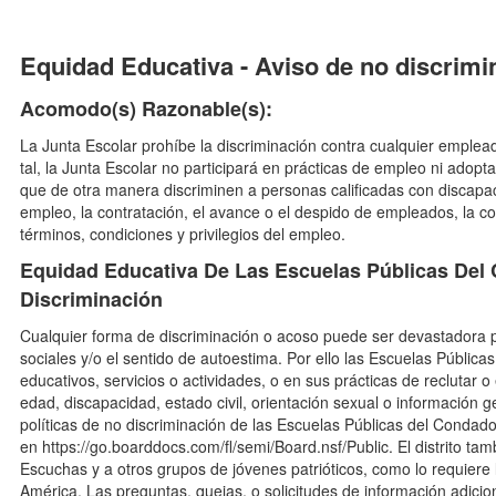
Equidad Educativa - Aviso de no discrimi
Acomodo(s) Razonable(s):
La Junta Escolar prohíbe la discriminación contra cualquier emplea
tal, la Junta Escolar no participará en prácticas de empleo ni adopt
que de otra manera discriminen a personas calificadas con discapac
empleo, la contratación, el avance o el despido de empleados, la c
términos, condiciones y privilegios del empleo.
Equidad Educativa De Las Escuelas Públicas Del
Discriminación
Cualquier forma de discriminación o acoso puede ser devastadora pa
sociales y/o el sentido de autoestima. Por ello las Escuelas Públi
educativos, servicios o actividades, o en sus prácticas de reclutar 
edad, discapacidad, estado civil, orientación sexual o información g
políticas de no discriminación de las Escuelas Públicas del Condad
en https://go.boarddocs.com/fl/semi/Board.nsf/Public. El distrito tam
Escuchas y a otros grupos de jóvenes patrióticos, como lo requier
América. Las preguntas, quejas, o solicitudes de información adici