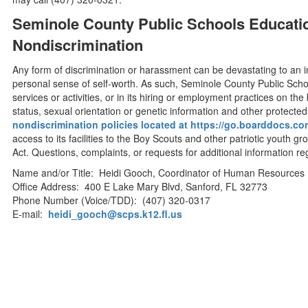
Seminole County Public Schools Educatio
Nondiscrimination
Any form of discrimination or harassment can be devastating to an i
personal sense of self-worth. As such, Seminole County Public Schoo
services or activities, or in its hiring or employment practices on the b
status, sexual orientation or genetic information and other protecte
nondiscrimination policies located at https://go.boarddocs.co
access to its facilities to the Boy Scouts and other patriotic youth
Act. Questions, complaints, or requests for additional information r
Name and/or Title: Heidi Gooch, Coordinator of Human Resources
Office Address: 400 E Lake Mary Blvd, Sanford, FL 32773
Phone Number (Voice/TDD): (407) 320-0317
E-mail:
heidi_gooch@scps.k12.fl.us