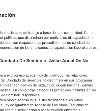
nación
do o solicitante de trabajo a base de su discapacidad. Como
ará políticas que discriminen por motivos de discapacidad, o
idades con respecto a los procedimientos de solicitud de
ompensación de los empleados, la capacitación laboral u otros
 Condado De Seminole- Aviso Anual De No
ra el progreso académico del individuo, las relaciones
cas del Condado de Seminole no discrimina en sus programas
o emplear por motivos de raza, color, origen nacional, genero,
enética, así como otras categorías protegidas incluidas en las
o de Seminole disponibles
bién ofrece acceso igual a sus facilidades a los Niños
e la Ley de Igualdad de Acceso de Los Niños Escuchas de
onal sobre discriminación o acoso pueden enviarse a: