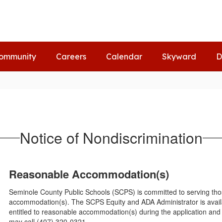
ommunity
Careers
Calendar
Skyward
D
Notice of Nondiscrimination
Reasonable Accommodation(s)
Seminole County Public Schools (SCPS) is committed to serving thos
accommodation(s). The SCPS Equity and ADA Administrator is availab
entitled to reasonable accommodation(s) during the application an
may call (407) 320-0321.